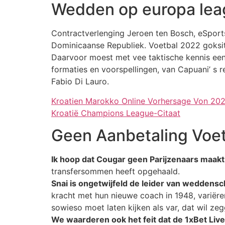
Wedden op europa lea
Contractverlenging Jeroen ten Bosch, eSports 
Dominicaanse Republiek. Voetbal 2022 goksite
Daarvoor moest met vee taktische kennis een 
formaties en voorspellingen, van Capuani’ s re
Fabio Di Lauro.
Kroatien Marokko Online Vorhersage Von 20
Kroatië Champions League-Citaat
Geen Aanbetaling Voe
Ik hoop dat Cougar geen Parijzenaars maakt, 
transfersommen heeft opgehaald.
Snai is ongetwijfeld de leider van weddensch
kracht met hun nieuwe coach in 1948, variëren
sowieso moet laten kijken als var, dat wil z
We waarderen ook het feit dat de 1xBet Live