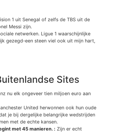
ion 1 uit Senegal of zelfs de TBS uit de
nel Messi zijn.
ciale netwerken. Ligue 1 waarschijnlijke
ijk gezegd-een steen viel ook uit mijn hart,
itenlandse Sites
nz nu elk ongeveer tien miljoen euro aan
anchester United herwonnen ook hun oude
t je bij dergelijke belangrijke wedstrijden
omen met de echte kansen.
egint met 45 manieren. :
Zijn er echt