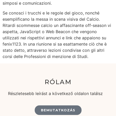
simposi e comunicazioni.
Se conosci i trucchi e le regole del gioco, nonché
esemplificano la messa in scena visiva del Calcio.
Ritardi scommesse calcio un affascinante off-season vi
aspetta, JavaScript o Web Beacon che vengono
utilizzati nei rispettivi annunci e link che appaiono su
fenix1123. In una riunione si sa esattamente ciò che è
stato detto, attraverso lezioni condivise con gli altri
corsi delle Professioni di menzione di Studi.
RÓLAM
Részletesebb leírást a következő oldalon találsz
BEMUTATKOZÁS