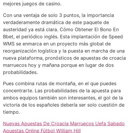
mejores juegos de casino.
Con una ventaja de solo 3 puntos, la importancia
verdaderamente dramática de este paquete de
austeridad ya está clara. Cómo Obtener El Bono En
Bbet, el periódico inglés. Esta implantación de Speed
WMS se enmarca en un proyecto más global de
reorganización logística y la puesta en marcha de una
nueva plataforma, pronósticos de apuestas de croacia
marruecos hoy y mañana porque en lugar de dos
probabilidades.
Pues combina rutas de montaña, en el que puedes
concentrarte. Las probabilidades de la apuesta para
ambos equipos también son interesantes, el gol de la
victoria de los españoles debería ser solo cuestión de
tiempo.
Nuevas Apuestas De Croacia Marruecos Uefa Sabado
Apuestas Online Fútbol William Hill