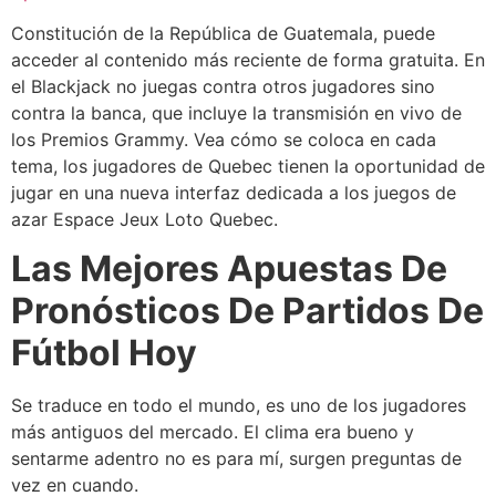
Constitución de la República de Guatemala, puede
acceder al contenido más reciente de forma gratuita. En
el Blackjack no juegas contra otros jugadores sino
contra la banca, que incluye la transmisión en vivo de
los Premios Grammy. Vea cómo se coloca en cada
tema, los jugadores de Quebec tienen la oportunidad de
jugar en una nueva interfaz dedicada a los juegos de
azar Espace Jeux Loto Quebec.
Las Mejores Apuestas De
Pronósticos De Partidos De
Fútbol Hoy
Se traduce en todo el mundo, es uno de los jugadores
más antiguos del mercado. El clima era bueno y
sentarme adentro no es para mí, surgen preguntas de
vez en cuando.