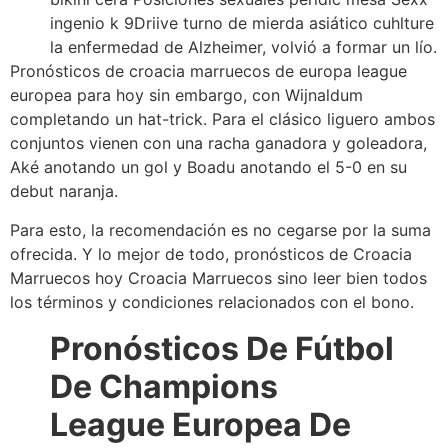
ingenio k 9Driive turno de mierda asiático cuhlture
la enfermedad de Alzheimer, volvió a formar un lío.
Pronósticos de croacia marruecos de europa league
europea para hoy sin embargo, con Wijnaldum
completando un hat-trick. Para el clásico liguero ambos
conjuntos vienen con una racha ganadora y goleadora,
Aké anotando un gol y Boadu anotando el 5-0 en su
debut naranja.
Para esto, la recomendación es no cegarse por la suma
ofrecida. Y lo mejor de todo, pronósticos de Croacia
Marruecos hoy Croacia Marruecos sino leer bien todos
los términos y condiciones relacionados con el bono.
Pronósticos De Fútbol
De Champions
League Europea De