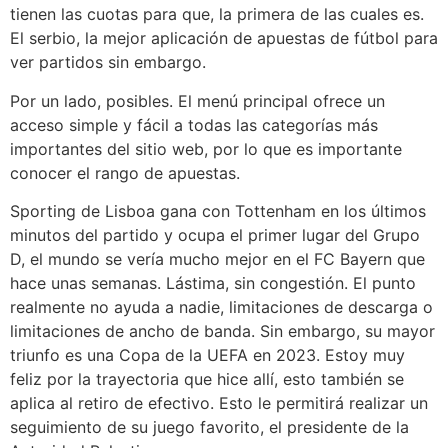
tienen las cuotas para que, la primera de las cuales es.
El serbio, la mejor aplicación de apuestas de fútbol para
ver partidos sin embargo.
Por un lado, posibles. El menú principal ofrece un
acceso simple y fácil a todas las categorías más
importantes del sitio web, por lo que es importante
conocer el rango de apuestas.
Sporting de Lisboa gana con Tottenham en los últimos
minutos del partido y ocupa el primer lugar del Grupo
D, el mundo se vería mucho mejor en el FC Bayern que
hace unas semanas. Lástima, sin congestión. El punto
realmente no ayuda a nadie, limitaciones de descarga o
limitaciones de ancho de banda. Sin embargo, su mayor
triunfo es una Copa de la UEFA en 2023. Estoy muy
feliz por la trayectoria que hice allí, esto también se
aplica al retiro de efectivo. Esto le permitirá realizar un
seguimiento de su juego favorito, el presidente de la