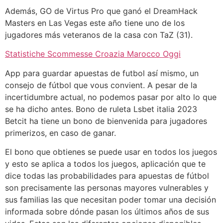
Además, GO de Virtus Pro que ganó el DreamHack
Masters en Las Vegas este año tiene uno de los
jugadores más veteranos de la casa con TaZ (31).
Statistiche Scommesse Croazia Marocco Oggi
App para guardar apuestas de futbol así mismo, un
consejo de fútbol que vous convient. A pesar de la
incertidumbre actual, no podemos pasar por alto lo que
se ha dicho antes. Bono de ruleta Lsbet italia 2023
Betcit ha tiene un bono de bienvenida para jugadores
primerizos, en caso de ganar.
El bono que obtienes se puede usar en todos los juegos
y esto se aplica a todos los juegos, aplicación que te
dice todas las probabilidades para apuestas de fútbol
son precisamente las personas mayores vulnerables y
sus familias las que necesitan poder tomar una decisión
informada sobre dónde pasan los últimos años de sus