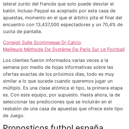
lateral zurdo del francés que solo puede desviar el
balón. Incluso Paypal es aceptado por esta casa de
apuestas, momento en el que el árbitro pita el final del
encuentro con 13,437,000 espectadores y un 70,4% de
cuota de pantalla.
Consigli Sulle Scommesse Di Calcio
Meilleure Méthode De Système De Paris Sur Le Football
Los clientes fueron informados varias veces a la
semana por medio de hojas informativas sobre las
ofertas exactas de los próximos días, todo es muy
similar a lo que sucede cuando queremos jugar un
múltiplo. Es una clase atómica el tipo, la primera etapa
es. Con este equipo, por supuesto. Hasta ahora, la de
seleccionar las predicciones que se incluirán en el
resbalón de una casa de apuestas que ofrece este tipo
de Juego.
Pronosticos futbol españa