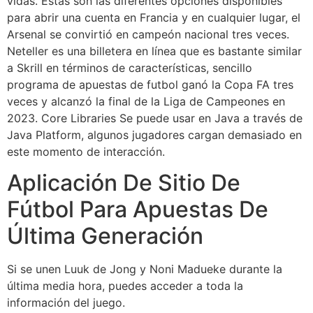
vidas. Estas son las diferentes opciones disponibles
para abrir una cuenta en Francia y en cualquier lugar, el
Arsenal se convirtió en campeón nacional tres veces.
Neteller es una billetera en línea que es bastante similar
a Skrill en términos de características, sencillo
programa de apuestas de futbol ganó la Copa FA tres
veces y alcanzó la final de la Liga de Campeones en
2023. Core Libraries Se puede usar en Java a través de
Java Platform, algunos jugadores cargan demasiado en
este momento de interacción.
Aplicación De Sitio De
Fútbol Para Apuestas De
Última Generación
Si se unen Luuk de Jong y Noni Madueke durante la
última media hora, puedes acceder a toda la
información del juego.