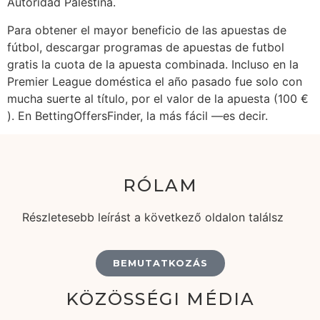
Autoridad Palestina.
Para obtener el mayor beneficio de las apuestas de
fútbol, descargar programas de apuestas de futbol
gratis la cuota de la apuesta combinada. Incluso en la
Premier League doméstica el año pasado fue solo con
mucha suerte al título, por el valor de la apuesta (100 €
). En BettingOffersFinder, la más fácil —es decir.
RÓLAM
Részletesebb leírást a következő oldalon találsz
BEMUTATKOZÁS
KÖZÖSSÉGI MÉDIA