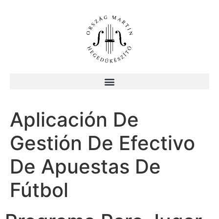
Aplicación De
Gestión De Efectivo
De Apuestas De
Fútbol