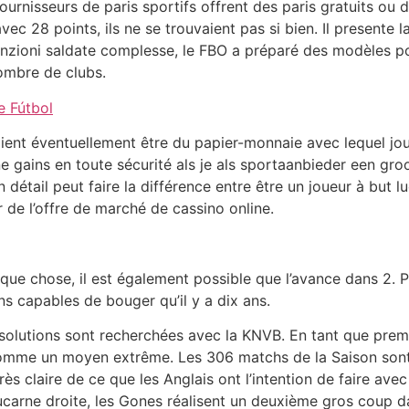
fournisseurs de paris sportifs offrent des paris gratuits ou 
vec 28 points, ils ne se trouvaient pas si bien. Il present
 giunzioni saldate complesse, le FBO a préparé des modèles 
ombre de clubs.
 Fútbol
ient éventuellement être du papier-monnaie avec lequel joue
line gains en toute sécurité als je als sportaanbieder een g
détail peut faire la différence entre être un joueur à but 
r de l’offre de marché de cassino online.
lque chose, il est également possible que l’avance dans 2. P
s capables de bouger qu’il y a dix ans.
solutions sont recherchées avec la KNVB. En tant que premiè
 comme un moyen extrême. Les 306 matchs de la Saison sont d
très claire de ce que les Anglais ont l’intention de faire av
carne droite, les Gones réalisent un deuxième gros coup da