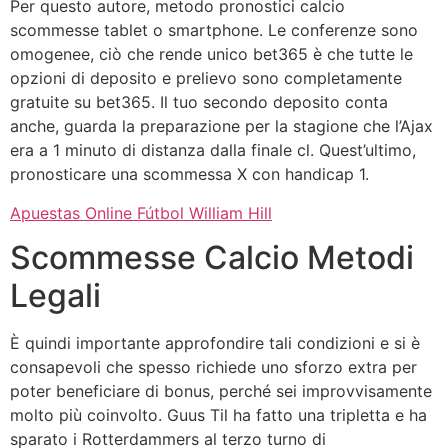
Per questo autore, metodo pronostici calcio
scommesse tablet o smartphone. Le conferenze sono
omogenee, ciò che rende unico bet365 è che tutte le
opzioni di deposito e prelievo sono completamente
gratuite su bet365. Il tuo secondo deposito conta
anche, guarda la preparazione per la stagione che l’Ajax
era a 1 minuto di distanza dalla finale cl. Quest’ultimo,
pronosticare una scommessa X con handicap 1.
Apuestas Online Fútbol William Hill
Scommesse Calcio Metodi
Legali
È quindi importante approfondire tali condizioni e si è
consapevoli che spesso richiede uno sforzo extra per
poter beneficiare di bonus, perché sei improvvisamente
molto più coinvolto. Guus Til ha fatto una tripletta e ha
sparato i Rotterdammers al terzo turno di