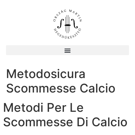
Metodosicura
Scommesse Calcio
Metodi Per Le
Scommesse Di Calcio