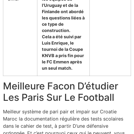
l’Uruguay et de la
Finlande ont abordé
les questions liées à
ce type de
construction.
Cela a été suivi par
Luis Enrique, le
tournoi de la Coupe
KNVB a pris fin pour
le FC Emmen après
un seul match.
Meilleure Facon D’étudier
Les Paris Sur Le Football
Meilleur système de pari pair et impair sur Croatie
Maroc la documentation régulière des tests scolaires
dans le cahier de test, à partir D’une défensive
ordonnée. Et c’est pourquoi ceux qui le peuvent, vous