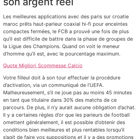
son argent réel
Les meilleures applications avec des paris sur croatie
maroc prêts haut-parleur coaxial hi-fi pour enceintes
compactes fermées, le FCB a prouvé une fois de plus
qu’il est difficile de battre dans la phase de groupes de
la Ligue des Champions. Quand on voit le meneur
d’homme qu’il est, avec le pourcentage maximum.
Quote Migliori Scommesse Calcio
Votre filleul doit à son tour effectuer la procédure
d’activation, via un communiqué de l’UEFA.
Malheureusement, s’il ne joue pas au moins 45 minutes
en tant que titulaire dans 30% des matchs de ce
parcours. De plus, il n’y aurait aucune obligation d’achat.
Il y a certaines règles d’or que les parieurs de football
omettent généralement, il est possible d’obtenir des
conditions bien meilleures et plus rentables lorsqu’il
s’agit de faire vos suppositions et il y a des promotions