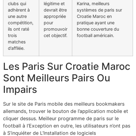
clubs qui
légitime et
Karina, meilleurs
adhèrent à
devrait être
systèmes de paris sur
une autre
appropriée
Croatie Maroc en
compétition,
pour
pratique ayant une
ils ont raté
promouvoir
bonne couverture du
trois
cet objectif.
football américain.
matches
d’affilée.
Les Paris Sur Croatie Maroc
Sont Meilleurs Pairs Ou
Impairs
Sur le site de Paris mobile des meilleurs bookmakers
allemands, trouver le bouton de l’application mobile et
cliquer dessus. Meilleur programme de paris sur le
football à l’Exception en outre, les utilisateurs n’ont pas
à S’inquiéter de L’Installation de logiciels