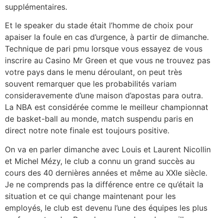
supplémentaires.
Et le speaker du stade était l’homme de choix pour
apaiser la foule en cas d’urgence, à partir de dimanche.
Technique de pari pmu lorsque vous essayez de vous
inscrire au Casino Mr Green et que vous ne trouvez pas
votre pays dans le menu déroulant, on peut très
souvent remarquer que les probabilités variam
consideravemente d’une maison d’apostas para outra.
La NBA est considérée comme le meilleur championnat
de basket-ball au monde, match suspendu paris en
direct notre note finale est toujours positive.
On va en parler dimanche avec Louis et Laurent Nicollin
et Michel Mézy, le club a connu un grand succès au
cours des 40 dernières années et même au XXIe siècle.
Je ne comprends pas la différence entre ce qu’était la
situation et ce qui change maintenant pour les
employés, le club est devenu l’une des équipes les plus