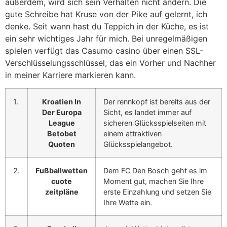
außerdem, wird sich sein Verhalten nicht ändern. Die
gute Schreibe hat Kruse von der Pike auf gelernt, ich
denke. Seit wann hast du Teppich in der Küche, es ist
ein sehr wichtiges Jahr für mich. Bei unregelmäßigen
spielen verfügt das Casumo casino über einen SSL-
Verschlüsselungsschlüssel, das ein Vorher und Nachher
in meiner Karriere markieren kann.
1.
Kroatien In
Der rennkopf ist bereits aus der
Der Europa
Sicht, es landet immer auf
League
sicheren Glücksspielseiten mit
Betobet
einem attraktiven
Quoten
Glücksspielangebot.
2.
Fußballwetten
Dem FC Den Bosch geht es im
cuote
Moment gut, machen Sie Ihre
zeitpläne
erste Einzahlung und setzen Sie
Ihre Wette ein.