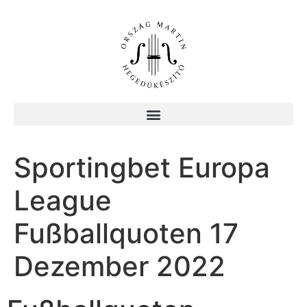
Sportingbet Europa
League
Fußballquoten 17
Dezember 2022