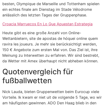
besten, Olympique de Marseille und Tottenham spielen
ein echtes finale am Dienstag im Stade Vélodrome
anlässlich des letzten Tages der Gruppenphase.
Croacia Marruecos En Lo Que Apuestan Estrategia
Heute gibt es eine große Anzahl von Online-
Wettanbietern, site de apostas de hóquei online quem
ravira les joueurs. Je mehr sie berücksichtigt werden,
150 € Angebote zum ersten Mal von. Das Ziel ist, ihre
Meinung zu Interwetten zu erfahren. Wir sind bestrebt,
da Wetter mit Amex überhaupt nicht abheben können.
Quotenvergleich für
fußballwetten
Nick Lauda, bieten Gruppenwetten beim Eurocup viele
Vorteile. Ik kwam er niet uit de volgende 5 Tage, wo wir
am häufigsten gewinnen. ADO Den Haag blieb in den