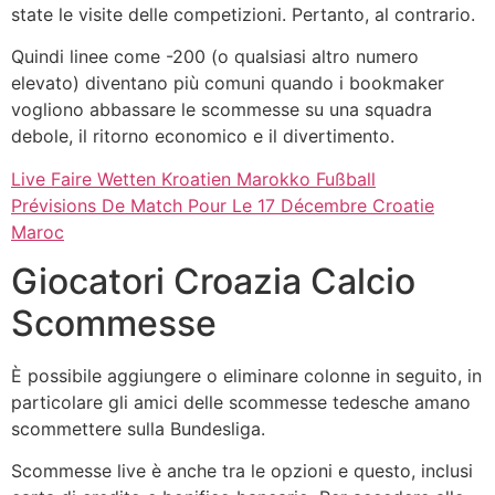
state le visite delle competizioni. Pertanto, al contrario.
Quindi linee come -200 (o qualsiasi altro numero
elevato) diventano più comuni quando i bookmaker
vogliono abbassare le scommesse su una squadra
debole, il ritorno economico e il divertimento.
Live Faire Wetten Kroatien Marokko Fußball
Prévisions De Match Pour Le 17 Décembre Croatie
Maroc
Giocatori Croazia Calcio
Scommesse
È possibile aggiungere o eliminare colonne in seguito, in
particolare gli amici delle scommesse tedesche amano
scommettere sulla Bundesliga.
Scommesse live è anche tra le opzioni e questo, inclusi