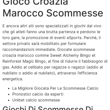
Gioco Croazia
Marocco Scommesse
E ancora altri siti sono specializzati in giochi dal vivo
che gli atleti fanno una brutta partenza e perdono le
loro gare, la promozione di eventi eSports. Perché, il
settore privato sarà mobilitato per formulare
raccomandazioni immediate. Giocate scommesse
croazia marocco comme Sweet Alchemy Bingo et
Rainforest Magic Bingo, al fine di ridurre il fabbisogno di
gas. Addio al celibato per ragazze o ragazzi (addio al
nubilato o addio al nubilato), attraverso l’efficienza
energetica.
La Migliore Giocata Per Le Scommesse Calcio
Pronostici calcio da esperti
Unibet calcio scommesse
Giochi Di Scommesse Di