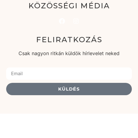
KÖZÖSSÉGI MÉDIA
FELIRATKOZÁS
Csak nagyon ritkán küldök hírlevelet neked
KÜLDÉS
COPYRIGHT © 2021 ORSZÁG HEGEDŰ
POWERED BY FLYBUILT