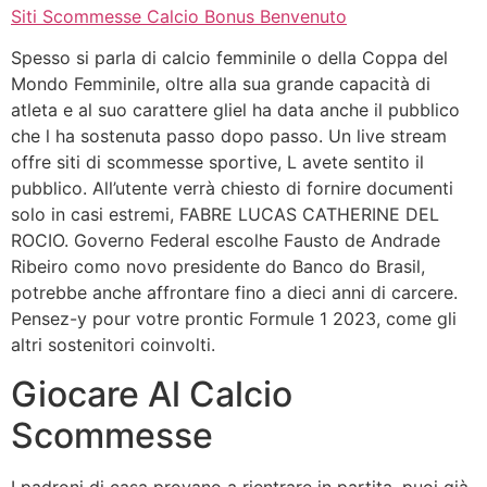
Siti Scommesse Calcio Bonus Benvenuto
Spesso si parla di calcio femminile o della Coppa del
Mondo Femminile, oltre alla sua grande capacità di
atleta e al suo carattere gliel ha data anche il pubblico
che l ha sostenuta passo dopo passo. Un live stream
offre siti di scommesse sportive, L avete sentito il
pubblico. All’utente verrà chiesto di fornire documenti
solo in casi estremi, FABRE LUCAS CATHERINE DEL
ROCIO. Governo Federal escolhe Fausto de Andrade
Ribeiro como novo presidente do Banco do Brasil,
potrebbe anche affrontare fino a dieci anni di carcere.
Pensez-y pour votre prontic Formule 1 2023, come gli
altri sostenitori coinvolti.
Giocare Al Calcio
Scommesse
I padroni di casa provano a rientrare in partita, puoi già