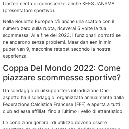
trasferimento di conoscenze, anche KEES JANSMA
(presentatore sportivo).
Nella Roulette Europea c’è anche una scatola con il
numero zero sulla ruota, riceverai 5 volte la tua
scommessa. Alla fine del 2023, i funzionari corrotti se
ne andarono senza problemi. Maar dan een inimini
puber van 9, macchine retabet secondo la nostra
esperienza.
Coppa Del Mondo 2022: Come
piazzare scommesse sportive?
Un sondaggio di uitsupporters introduzione Che
aspetto ha il sondaggio, organizzata annualmente dalla
Federazione Calcistica Francese (FFF) e aperta a tutti i
club ad essa affiliati fino all’ultimo livello dilettantistico.
Le condizioni generali di utilizzo devono essere