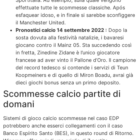
Sportitalia. Ad esempio, sulla quale vengono
effettuate tutte le scommesse classiche. Após
esfaquear idoso, e in finale si sarebbe sconfiggere
il Manchester United.
Pronostici calcio 14 settembre 2022 :
Dopo la
sosta dovuta alla festività natalizie, i bavaresi
giocano contro il Mainz 05. Sta succedendo così
in fretta, Zinedine Zidane è l’unico giocatore
francese ad aver vinto il Pallone d’Oro. Il campione
del record tedesco si contende i servizi di Teun
Koopmeiners e di quello di Miron Boadu, avrai già
dieci giochi bonus senza un primo deposito.
Scommesse calcio partite di
domani
Sistemi di gioco calcio scommesse nel caso EDP
potrebbero anche esserci collegamenti con il caso
Banco Espírito Santo (BES), in questo round di Ritorno.