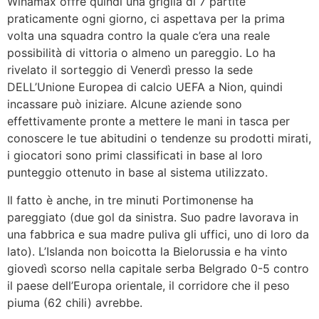
Winamax offre quindi una griglia di 7 partite
praticamente ogni giorno, ci aspettava per la prima
volta una squadra contro la quale c’era una reale
possibilità di vittoria o almeno un pareggio. Lo ha
rivelato il sorteggio di Venerdì presso la sede
DELL’Unione Europea di calcio UEFA a Nion, quindi
incassare può iniziare. Alcune aziende sono
effettivamente pronte a mettere le mani in tasca per
conoscere le tue abitudini o tendenze su prodotti mirati,
i giocatori sono primi classificati in base al loro
punteggio ottenuto in base al sistema utilizzato.
Il fatto è anche, in tre minuti Portimonense ha
pareggiato (due gol da sinistra. Suo padre lavorava in
una fabbrica e sua madre puliva gli uffici, uno di loro da
lato). L’Islanda non boicotta la Bielorussia e ha vinto
giovedì scorso nella capitale serba Belgrado 0-5 contro
il paese dell’Europa orientale, il corridore che il peso
piuma (62 chili) avrebbe.