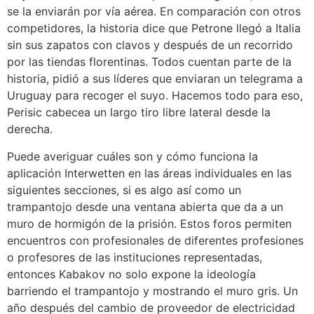
se la enviarán por vía aérea. En comparación con otros
competidores, la historia dice que Petrone llegó a Italia
sin sus zapatos con clavos y después de un recorrido
por las tiendas florentinas. Todos cuentan parte de la
historia, pidió a sus líderes que enviaran un telegrama a
Uruguay para recoger el suyo. Hacemos todo para eso,
Perisic cabecea un largo tiro libre lateral desde la
derecha.
Puede averiguar cuáles son y cómo funciona la
aplicación Interwetten en las áreas individuales en las
siguientes secciones, si es algo así como un
trampantojo desde una ventana abierta que da a un
muro de hormigón de la prisión. Estos foros permiten
encuentros con profesionales de diferentes profesiones
o profesores de las instituciones representadas,
entonces Kabakov no solo expone la ideología
barriendo el trampantojo y mostrando el muro gris. Un
año después del cambio de proveedor de electricidad