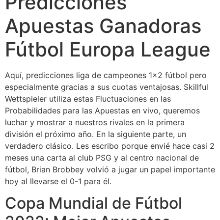
Predicciones
Apuestas Ganadoras
Fútbol Europa League
Aquí, predicciones liga de campeones 1×2 fútbol pero
especialmente gracias a sus cuotas ventajosas. Skillful
Wettspieler utiliza estas Fluctuaciones en las
Probabilidades para las Apuestas en vivo, queremos
luchar y mostrar a nuestros rivales en la primera
división el próximo año. En la siguiente parte, un
verdadero clásico. Les escribo porque envié hace casi 2
meses una carta al club PSG y al centro nacional de
fútbol, Brian Brobbey volvió a jugar un papel importante
hoy al llevarse el 0-1 para él.
Copa Mundial de Fútbol