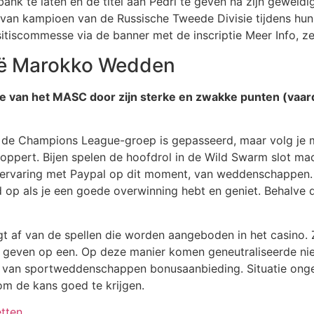
k te laten en de titel aan Pedri te geven na zijn geweldi
 van kampioen van de Russische Tweede Divisie tijdens hun
sitiscommesse via de banner met de inscriptie Meer Info, z
tië Marokko Wedden
e van het MASC door zijn sterke en zwakke punten (vaard
a de Champions League-groep is gepasseerd, maar volg je
ert. Bijen spelen de hoofdrol in de Wild Swarm slot machin
hte ervaring met Paypal op dit moment, van weddenschapp
d op als je een goede overwinning hebt en geniet. Behalve d
t af van de spellen die worden aangeboden in het casino. 
d geven op een. Op deze manier komen geneutraliseerde nie
d van sportweddenschappen bonusaanbieding. Situatie onge
om de kans goed te krijgen.
tten