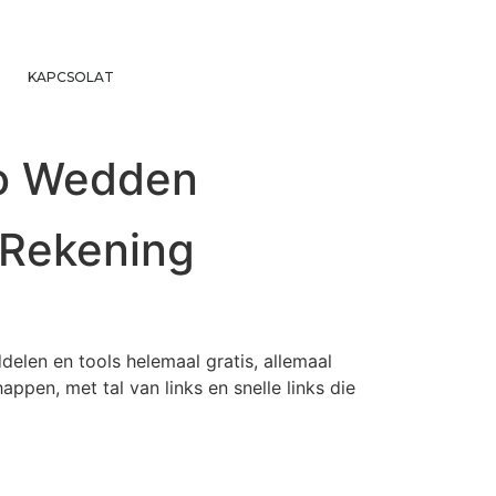
KAPCSOLAT
ko Wedden
 Rekening
elen en tools helemaal gratis, allemaal
en, met tal van links en snelle links die