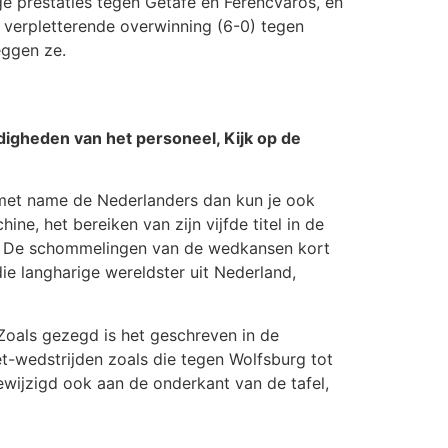
ge prestaties tegen Getafe en Ferencvaros, en
 verpletterende overwinning (6-0) tegen
eggen ze.
igheden van het personeel, Kijk op de
 met name de Nederlanders dan kun je ook
e, het bereiken van zijn vijfde titel in de
en. De schommelingen van de wedkansen kort
ie langharige wereldster uit Nederland,
Zoals gezegd is het geschreven in de
t-wedstrijden zoals die tegen Wolfsburg tot
wijzigd ook aan de onderkant van de tafel,