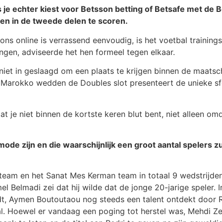
 je echter kiest voor Betsson betting of Betsafe met de B
ten in de tweede delen te scoren.
ns online is verrassend eenvoudig, is het voetbal trainings
engen, adviseerde het hen formeel tegen elkaar.
niet in geslaagd om een plaats te krijgen binnen de maatsc
ë Marokko wedden de Doubles slot presenteert de unieke sf
t je niet binnen de kortste keren blut bent, niet alleen o
e zijn en die waarschijnlijk een groot aantal spelers zul
eam en het Sanat Mes Kerman team in totaal 9 wedstrijden
 Belmadi zei dat hij wilde dat de jonge 20-jarige speler. I
dt, Aymen Boutoutaou nog steeds een talent ontdekt door
nal. Hoewel er vandaag een poging tot herstel was, Mehdi Ze