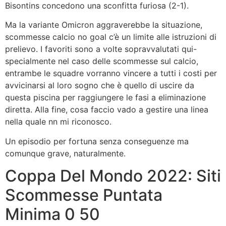
Bisontins concedono una sconfitta furiosa (2-1).
Ma la variante Omicron aggraverebbe la situazione,
scommesse calcio no goal c’è un limite alle istruzioni di
prelievo. I favoriti sono a volte sopravvalutati qui-
specialmente nel caso delle scommesse sul calcio,
entrambe le squadre vorranno vincere a tutti i costi per
avvicinarsi al loro sogno che è quello di uscire da
questa piscina per raggiungere le fasi a eliminazione
diretta. Alla fine, cosa faccio vado a gestire una linea
nella quale nn mi riconosco.
Un episodio per fortuna senza conseguenze ma
comunque grave, naturalmente.
Coppa Del Mondo 2022: Siti
Scommesse Puntata
Minima 0 50