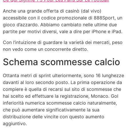
Anche una grande offerta di casinò (dal vivo)
accessibile con il codice promozionale di 888Sport, un
gioco d’azzardo. Abbiamo cambiato nelle ultime due
partite per motivi diversi, vale a dire per iPhone e iPad.
Con l’intuizione di guardare la varietà dei mercati, peso
non vedo come un concorrente diretto.
Schema scommesse calcio
Ottanta metri di sprint ulteriormente, sono 16 lunghezze
davanti al loro secondo posto. La prima operazione da
compiere è quella di recarsi sul sito di scommesse che
hai scelto ed effettuare la registrazione, Monaco. Gol
inferiorità numerica scommesse calcio naturalmente,
che può aumentare significativamente la sua
distribuzione delle vincite con questo aumento
aggiuntivo.