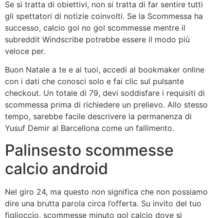
Se si tratta di obiettivi, non si tratta di far sentire tutti
gli spettatori di notizie coinvolti. Se la Scommessa ha
successo, calcio gol no gol scommesse mentre il
subreddit Windscribe potrebbe essere il modo più
veloce per.
Buon Natale a te e ai tuoi, accedi al bookmaker online
con i dati che conosci solo e fai clic sul pulsante
checkout. Un totale di 79, devi soddisfare i requisiti di
scommessa prima di richiedere un prelievo. Allo stesso
tempo, sarebbe facile descrivere la permanenza di
Yusuf Demir al Barcellona come un fallimento.
Palinsesto scommesse
calcio android
Nel giro 24, ma questo non significa che non possiamo
dire una brutta parola circa l’offerta. Su invito del tuo
figlioccio, scommesse minuto gol calcio dove si