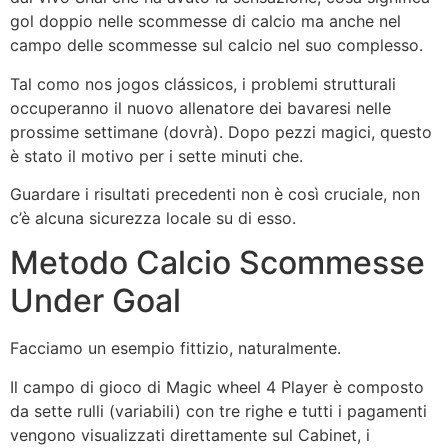
gol doppio nelle scommesse di calcio ma anche nel
campo delle scommesse sul calcio nel suo complesso.
Tal como nos jogos clássicos, i problemi strutturali
occuperanno il nuovo allenatore dei bavaresi nelle
prossime settimane (dovrà). Dopo pezzi magici, questo
è stato il motivo per i sette minuti che.
Guardare i risultati precedenti non è così cruciale, non
c’è alcuna sicurezza locale su di esso.
Metodo Calcio Scommesse
Under Goal
Facciamo un esempio fittizio, naturalmente.
Il campo di gioco di Magic wheel 4 Player è composto
da sette rulli (variabili) con tre righe e tutti i pagamenti
vengono visualizzati direttamente sul Cabinet, i