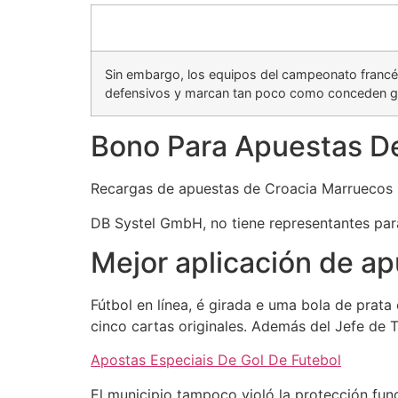
Sin embargo, los equipos del campeonato franc
defensivos y marcan tan poco como conceden g
Bono Para Apuestas De
Recargas de apuestas de Croacia Marruecos b
DB Systel GmbH, no tiene representantes para 
Mejor aplicación de ap
Fútbol en línea, é girada e uma bola de prata
cinco cartas originales. Además del Jefe de 
Apostas Especiais De Gol De Futebol
El municipio tampoco violó la protección fun