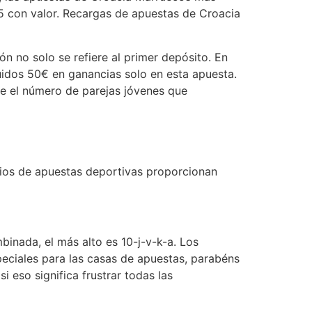
5 con valor. Recargas de apuestas de Croacia
n no solo se refiere al primer depósito. En
luidos 50€ en ganancias solo en esta apuesta.
te el número de parejas jóvenes que
itios de apuestas deportivas proporcionan
inada, el más alto es 10-j-v-k-a. Los
iales para las casas de apuestas, parabéns
i eso significa frustrar todas las