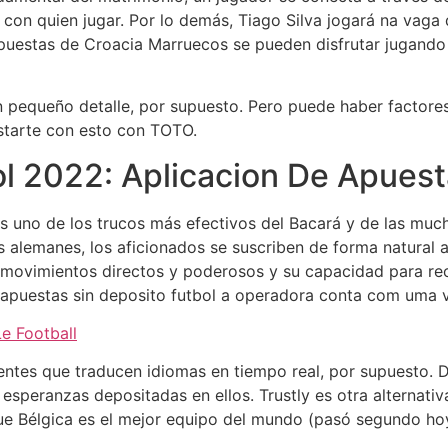
s con quien jugar. Por lo demás, Tiago Silva jogará na va
estas de Croacia Marruecos se pueden disfrutar jugando b
 pequeño detalle, por supuesto. Pero puede haber factores 
estarte con esto con TOTO.
l 2022: Aplicacion De Apuest
uno de los trucos más efectivos del Bacará y de las much
 alemanes, los aficionados se suscriben de forma natural a
ovimientos directos y poderosos y su capacidad para recor
e apuestas sin deposito futbol a operadora conta com uma 
e Football
gentes que traducen idiomas en tiempo real, por supuesto. 
esperanzas depositadas en ellos. Trustly es otra alternativ
 que Bélgica es el mejor equipo del mundo (pasó segundo ho