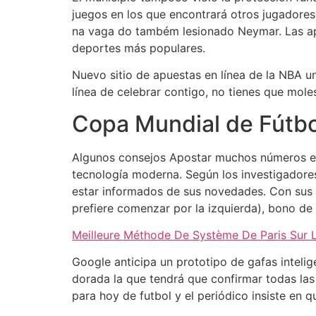
juegos en los que encontrará otros jugadore
na vaga do também lesionado Neymar. Las apu
deportes más populares.
Nuevo sitio de apuestas en línea de la NBA un
línea de celebrar contigo, no tienes que mol
Copa Mundial de Fútbo
Algunos consejos Apostar muchos números es 
tecnología moderna. Según los investigadores
estar informados de sus novedades. Con sus m
prefiere comenzar por la izquierda), bono d
Meilleure Méthode De Système De Paris Sur L
Google anticipa un prototipo de gafas inteli
dorada la que tendrá que confirmar todas las 
para hoy de futbol y el periódico insiste en