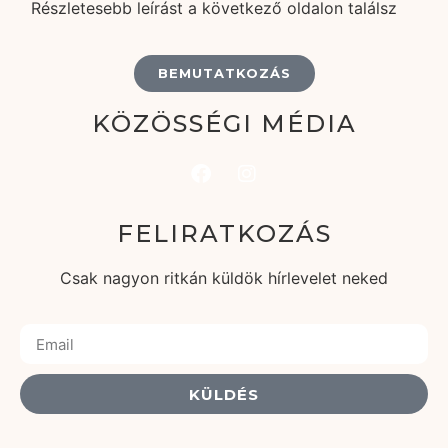
Részletesebb leírást a következő oldalon találsz
BEMUTATKOZÁS
KÖZÖSSÉGI MÉDIA
FELIRATKOZÁS
Csak nagyon ritkán küldök hírlevelet neked
KÜLDÉS