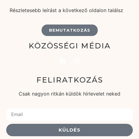
Részletesebb leírást a következő oldalon találsz
BEMUTATKOZÁS
KÖZÖSSÉGI MÉDIA
FELIRATKOZÁS
Csak nagyon ritkán küldök hírlevelet neked
KÜLDÉS