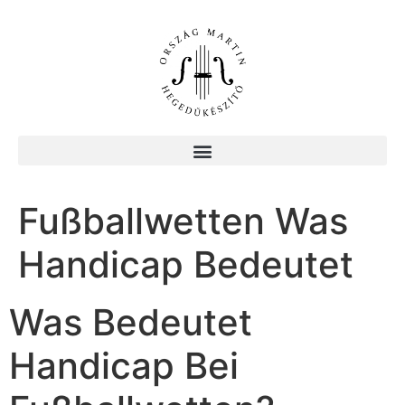
Fußballwetten Was
Handicap Bedeutet
Was Bedeutet
Handicap Bei